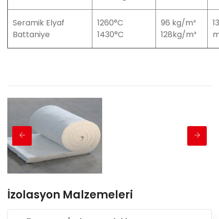
Seramik Elyaf
1260°C
96 kg/m³
1
Battaniye
1430°C
128kg/m³
İzolasyon Malzemeleri